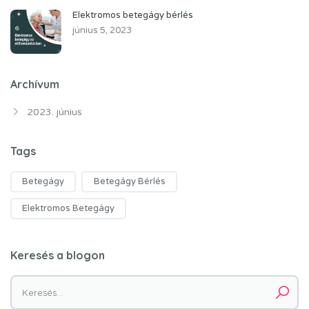
Elektromos betegágy bérlés
június 5, 2023
Archívum
2023. június
Tags
Betegágy
Betegágy Bérlés
Elektromos Betegágy
Keresés a blogon
Keresés: