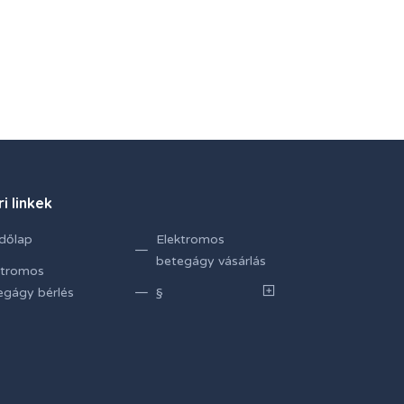
i linkek
dőlap
Elektromos
betegágy vásárlás
ktromos
egágy bérlés
§