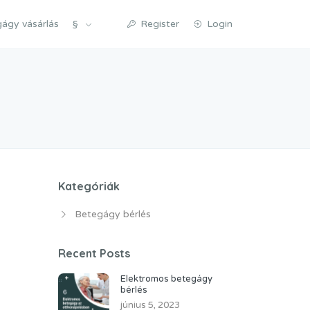
ágy vásárlás
§
Register
Login
Kategóriák
Betegágy bérlés
Recent Posts
Elektromos betegágy
bérlés
június 5, 2023